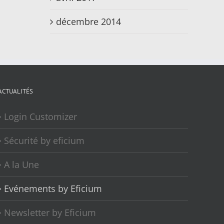
décembre 2014
ACTUALITÉS
Login Customizer
Sécurité by eficium
A la Une
Evénements by Eficium
Newsletter by Eficium