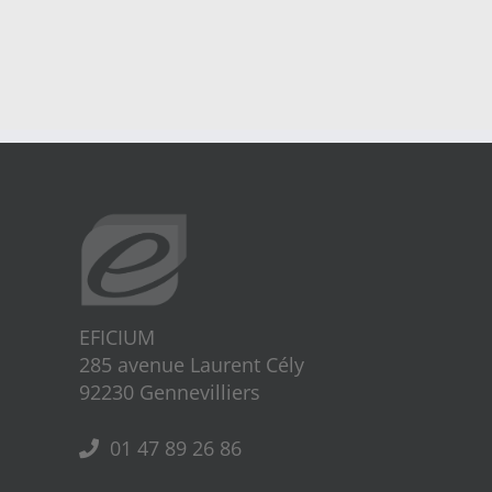
EFICIUM
285 avenue Laurent Cély
92230 Gennevilliers
01 47 89 26 86