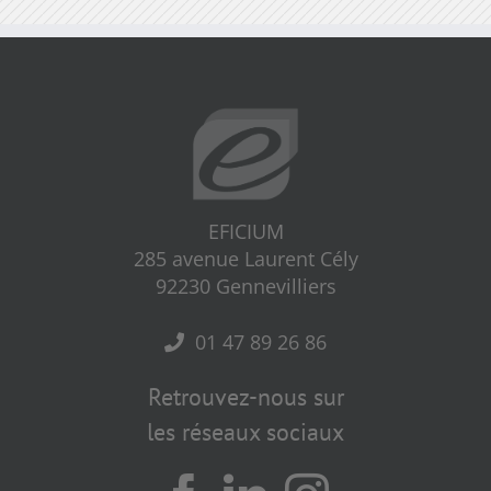
EFICIUM
285 avenue Laurent Cély
92230 Gennevilliers
01 47 89 26 86
Retrouvez-nous sur
les réseaux sociaux