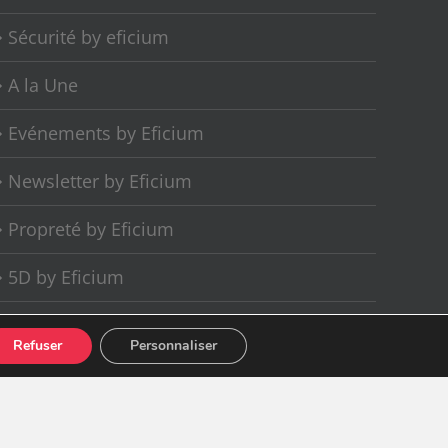
Sécurité by eficium
A la Une
Evénements by Eficium
Newsletter by Eficium
Propreté by Eficium
5D by Eficium
Welcome by Eficium
Refuser
Personnaliser
Facebook
LinkedIn
Instagram