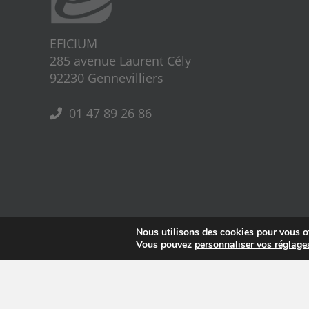
EFICIUM
285 avenue Laurent Cély
92230 Gennevilliers
01 47 89 26 86
Nous utilisons des cookies pour vous off
Vous pouvez
personnaliser vos réglage
Copyright 2020 Eficium | Site réalisé et administré par
Purple Facto