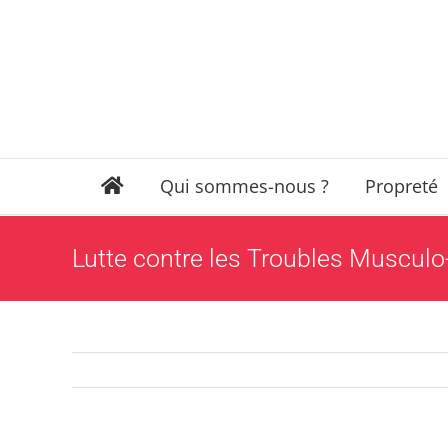
Passer
au
contenu
Qui sommes-nous ?
Propreté
Lutte contre les Troubles Musculo