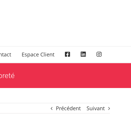
ntact
Espace Client
preté
Précédent
Suivant