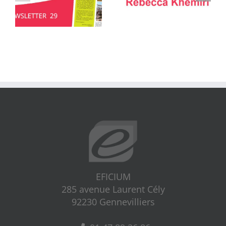
EFICIUM
285 avenue Laurent Cély
92230 Gennevilliers