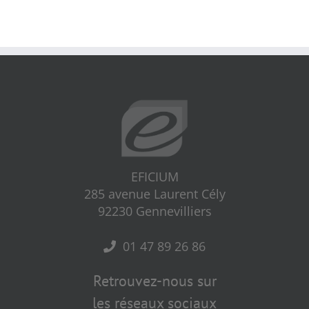
EFICIUM
285 avenue Laurent Cély
92230 Gennevilliers
01 47 89 26 86
Retrouvez-nous sur
les réseaux sociaux