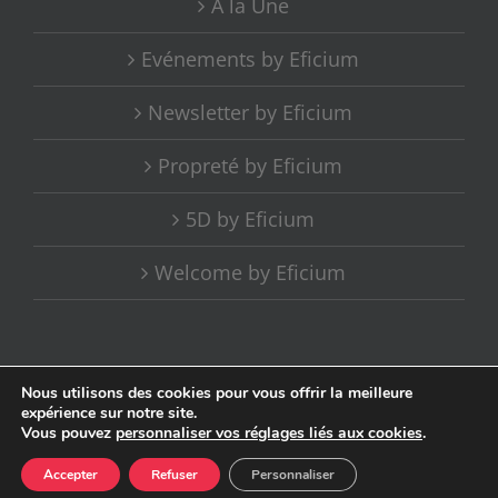
A la Une
Evénements by Eficium
Newsletter by Eficium
Propreté by Eficium
5D by Eficium
Welcome by Eficium
Nous utilisons des cookies pour vous offrir la meilleure
expérience sur notre site.
Copyright 2020 Eficium | Site réalisé et administré par
Purple Factory
Vous pouvez
personnaliser vos réglages liés aux cookies
.
Facebook
LinkedIn
Instagram
Accepter
Refuser
Personnaliser