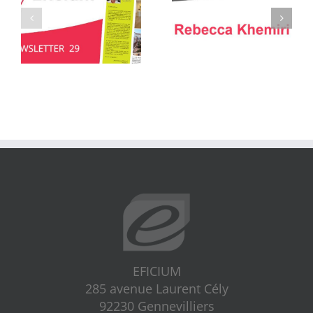
EFICIUM
285 avenue Laurent Cély
92230 Gennevilliers