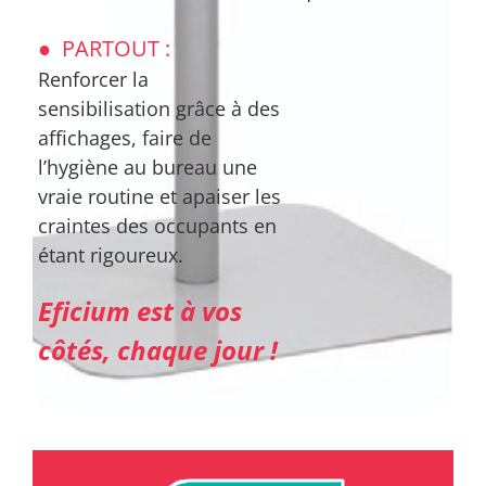
● PARTOUT :
Renforcer la
sensibilisation grâce à des
affichages, faire de
l’hygiène au bureau une
vraie routine et apaiser les
craintes des occupants en
étant rigoureux.
Eficium est à vos
côtés, chaque jour !