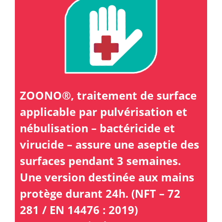
ZOONO®, traitement de surface
applicable par pulvérisation et
nébulisation – bactéricide et
virucide – assure une aseptie des
surfaces pendant 3 semaines.
Une version destinée aux mains
protège durant 24h. (NFT – 72
281 / EN 14476 : 2019)