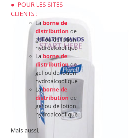
● POUR LES SITES
CLIENTS :
La
borne de
distribution
de
gel ou de lotion
hydroalcoolique
La
borne de
distribution
de
gel ou de lotion
hydroalcoolique
La
borne de
distribution
de
gel ou de lotion
hydroalcoolique
Mais aussi,